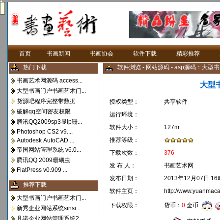
首页
书画新闻
书画协会
软件下载
精彩推荐
热门下载
软件浏览 - 网站源码 - asp源码：
书画艺术网源码 access...
大型
大型书画门户书画艺术门...
货源吧程序完整带数据
授权类型：
共享软件
破解qq空间密友权限
运行环境：
腾讯QQ2009sp3显ip珊...
软件大小：
127m
Photoshop CS2 v9....
推荐等级：
Autodesk AutoCAD ...
帝国网站管理系统 v6.0...
下载次数：
376
腾讯QQ 2009珊瑚虫
发 布 人：
书画艺术网
FlatPress v0.909 ...
发布日期：
2013年12月07日 1
推荐下载
软件主页：
http://www.yuanmaca
大型书画门户书画艺术门...
货币：
0
金币
下载权限：
新秀企业网站系统sinsi...
凡诺企业网站管理系统2....