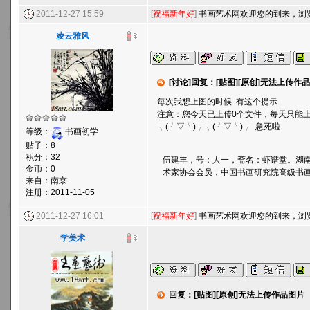
2011-12-27 15:59
[
祝福新年好
]
书画艺术网欢迎您的到来，浏览敬
凌云雅风
[讨论]回复：[贴图][原创]无法上传作
每次我想上图的时候 有这个提示
注意：您今天已上传0个文件，每天只能上
╮(╯▽╰)╭╮(╯▽╰)╭ 急死啦
等级：
书画初学
贴子：8
积分：32
伍建丰，号：人一，斋名：虾谱堂。湖南
金币：0
术家协会会员，中国书画研究院高级书
来自：南京
注册：2011-11-05
2011-12-27 16:01
[
祝福新年好
]
书画艺术网欢迎您的到来，浏览敬
学美术
回复：[贴图][原创]无法上传作品图片