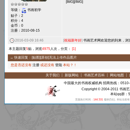
[IMG][/IMG]
等级：
书画初学
贴子：2
积分：4
金币：0
注册：2010-08-15
2016-03-09 16:46
[
祝福新年好
]
书画艺术网欢迎您的到来，浏览敬
本主题回复
5
贴，浏览
4975
人次，分页：
[1]
→ 快速回复：[贴图][原创]无法上传作品图片
您是否还没有
注册
或还没有
登陆
本站？！
关于我们
┋
新版网站
┋
书画艺术百科
┋
网站地图
┋
中国最大的书画权威机构 招商热线：0510-8
Copyright © 2004-2011
书画艺
本站qq群：59
页面执行时间：
144.531
毫秒
(5次)
, 本站当前