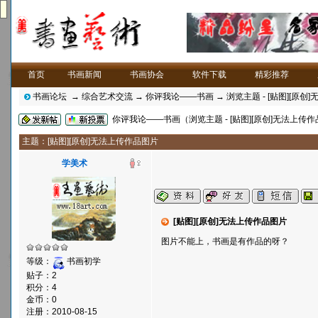
首页
书画新闻
书画协会
软件下载
精彩推荐
书画论坛
→
综合艺术交流
→
你评我论——书画
→ 浏览主题 - [贴图][原
你评我论——书画（浏览主题 - [贴图][原创]无法上传
主题：[贴图][原创]无法上传作品图片
学美术
[贴图][原创]无法上传作品图片
图片不能上，书画是有作品的呀？
等级：
书画初学
贴子：2
积分：4
金币：0
注册：2010-08-15