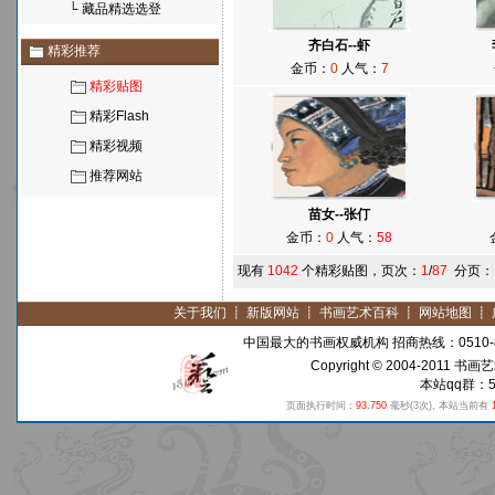
└
藏品精选选登
齐白石--虾
精彩推荐
金币：
0
人气：
7
精彩贴图
精彩Flash
精彩视频
推荐网站
苗女--张仃
金币：
0
人气：
58
现有
1042
个精彩贴图，页次：
1
/
87
分页
关于我们
┋
新版网站
┋
书画艺术百科
┋
网站地图
┋
中国最大的书画权威机构 招商热线：0510-8
Copyright © 2004-2011
书画艺
本站qq群：59
页面执行时间：
93.750
毫秒
(3次)
, 本站当前有