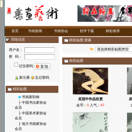
首页
书画新闻
书画协会
软件下载
精彩推荐
登陆信息
精彩贴图 搜索
用户名：
密 码：
精彩贴图
记住密码
新注册
忘记密码
精彩贴图
书画家职称
吴冠中作品欣赏
吴
├
中国书法家协会
金币：
0
人气：
47
会员
├
中国美术家协会
会员
├
地方书画家协会
会员