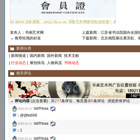
发布人：
书画艺术网
上篇新闻：
江苏省书法院面向全国
→ 推荐给我的好友
下篇新闻：
北京画院展出黄宾虹、
新闻分类
|
新闻报道
|
国内新闻
国外新闻
技术文献
|
行业动态
|
展拍快讯
人物风流
书画动态
相关评论
→
评论内容
(点击查看)
共
277
条评论，每页显示
5
条评论
浏览所有评论
lxbfYeaa
2026-03-12
评：
@@kdIX6
lxbfYeaa
2026-03-12
评：
1
lxbfYeaa
2026-03-12