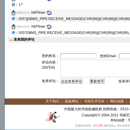
评：
1""
lxbfYeaa
2026-03-12
评：
555"||DBMS_PIPE.RECEIVE_MESSAGE(CHR(98)||CHR(98)||CHR(98),1
lxbfYeaa
2026-03-12
评：
555*DBMS_PIPE.RECEIVE_MESSAGE(CHR(99)||CHR(99)||CHR(99),
→
发表我的评论
您的姓名：
您的Email：
评论内容：
250字内
发表评论：
发表评论须
关于我们
┋
新版网站
┋
书画艺术百科
┋
网站地图
┋
中国最大的书画权威机构 招商热线：0510-8
Copyright © 2004-2011
书画艺
本站qq群：59
页面执行时间：
171.875
毫秒
(8次)
, 本站当前