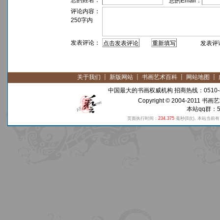
您的姓名：
您的Email：
评论内容：
250字内
发表评论：
发表评论须
关于我们
┋
新版网站
┋
书画艺术百科
┋
网站地图
┋
中国最大的书画权威机构 招商热线：0510-8
Copyright © 2004-2011
书画艺
本站qq群：59
页面执行时间：
234.375
毫秒
(8次)
, 本站当前