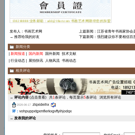
发布人：
书画艺术网
上篇新闻：
江苏省青年书画家协会
→ 推荐给我的好友
下篇新闻：
强烈建议你不要相信百度
新闻分类
|
新闻报道
|
国内新闻
国外新闻
技术文献
|
行业动态
|
展拍快讯
人物风流
书画动态
相关评论
→
评论内容
(点击查看)
共
1
条评论，每页显示
5
条评论
浏览所有评论
zlqxideihx
2026-06-17
评：
vohpuppxtgxmflerkxgvftyihjodqx
→
发表我的评论